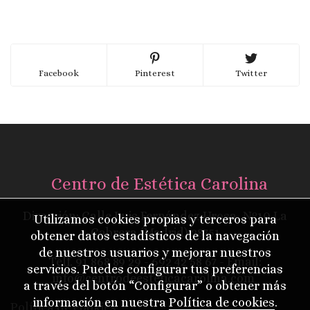
Facebook
Pinterest
Twitter
Centro de Estética Carolina
Dirección: Calle Luis Fernández Urosa, Nº10 La
Utilizamos cookies propias y terceros para
Cabrera (Madrid) 28751
obtener datos estadísticos de la navegación
de nuestros usuarios y mejorar nuestros
Telf.
91 868 89 29
- 692 42 58 67 - Email:
servicios. Puedes configurar tus preferencias
info@centrodeesteticacarolina.com
a través del botón “Configurar” o obtener más
información en nuestra
Política de cookies
.
Política de cookies