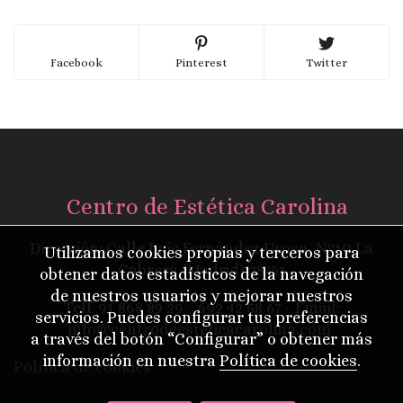
Facebook
Pinterest
Twitter
Centro de Estética Carolina
Dirección: Calle Luis Fernández Urosa, Nº10 La
Utilizamos cookies propias y terceros para
Cabrera (Madrid) 28751
obtener datos estadísticos de la navegación
de nuestros usuarios y mejorar nuestros
Telf.
91 868 89 29
- 692 42 58 67 - Email:
servicios. Puedes configurar tus preferencias
info@centrodeesteticacarolina.com
a través del botón “Configurar” o obtener más
información en nuestra
Política de cookies
.
Política de cookies