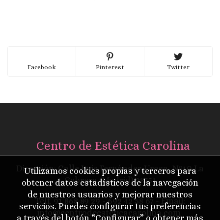
Facebook
Pinterest
Twitter
Centro de Estética Carolina
Dirección: Calle Luis Fernández Urosa, Nº10 La
Utilizamos cookies propias y terceros para
Cabrera (Madrid) 28751
obtener datos estadísticos de la navegación
de nuestros usuarios y mejorar nuestros
Telf.
91 868 89 29
- 692 42 58 67 - Email:
servicios. Puedes configurar tus preferencias
info@centrodeesteticacarolina.com
a través del botón “Configurar” o obtener más