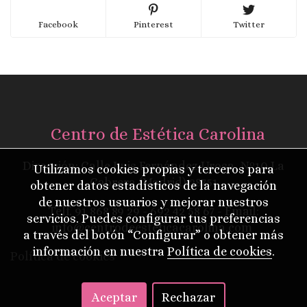
Facebook
Pinterest
Twitter
Centro de Estética Carolina
Dirección: Calle Luis Fernández Urosa, Nº10 La
Utilizamos cookies propias y terceros para
Cabrera (Madrid) 28751
obtener datos estadísticos de la navegación
de nuestros usuarios y mejorar nuestros
Telf.
91 868 89 29
- 692 42 58 67 - Email:
servicios. Puedes configurar tus preferencias
info@centrodeesteticacarolina.com
a través del botón “Configurar” o obtener más
información en nuestra
Política de cookies
.
Política de cookies
Aceptar
Rechazar