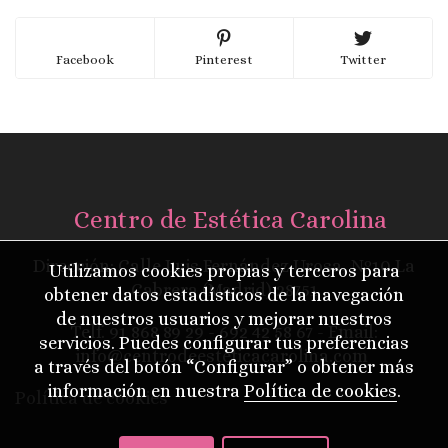
Facebook
Pinterest
Twitter
Centro de Estética Carolina
Dirección: Calle Luis Fernández Urosa, Nº10 La
Utilizamos cookies propias y terceros para
Cabrera (Madrid) 28751
obtener datos estadísticos de la navegación
de nuestros usuarios y mejorar nuestros
Telf.
91 868 89 29
- 692 42 58 67 - Email:
servicios. Puedes configurar tus preferencias
info@centrodeesteticacarolina.com
a través del botón “Configurar” o obtener más
información en nuestra
Política de cookies
.
Política de cookies