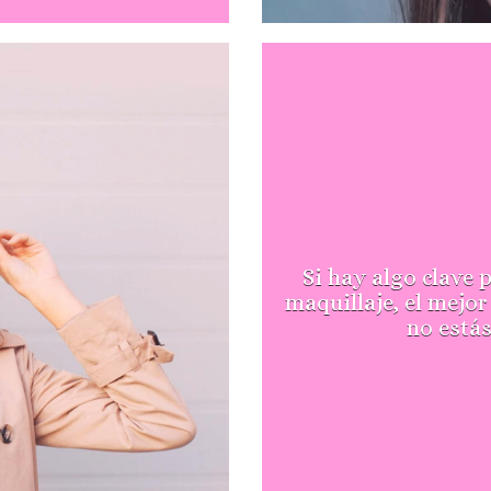
Si hay algo clave 
maquillaje, el mejor
no estás