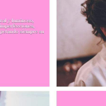
ural y luminoso,
 imperfecciones,
espetando siempre su