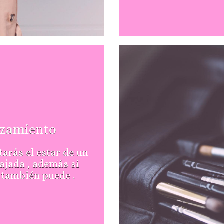
azamiento
tarás el estar de un
ajada , además si
 también puede .