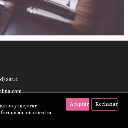
d) 28751
olina.com
Aceptar
Rechazar
uarios y mejorar
información en nuestra